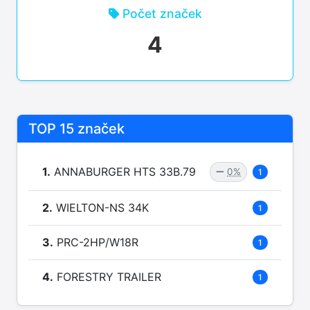
Počet značek
4
TOP 15 značek
1.
ANNABURGER HTS 33B.79
0%
1
2.
WIELTON-NS 34K
1
3.
PRC-2HP/W18R
1
4.
FORESTRY TRAILER
1