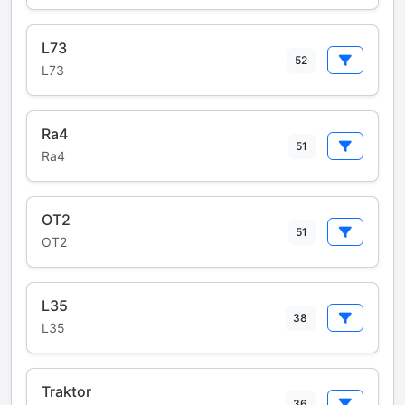
L73
52
L73
Ra4
51
Ra4
OT2
51
OT2
L35
38
L35
Traktor
36