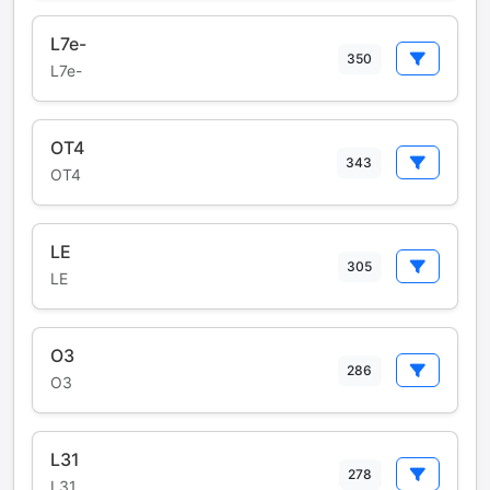
L7e-
350
L7e-
OT4
343
OT4
LE
305
LE
O3
286
O3
L31
278
L31