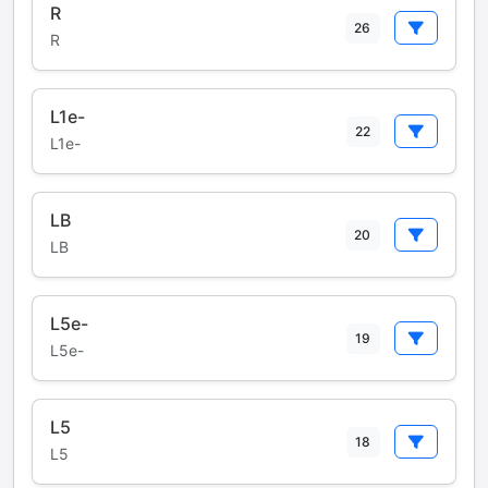
R
26
R
L1e-
22
L1e-
LB
20
LB
L5e-
19
L5e-
L5
18
L5