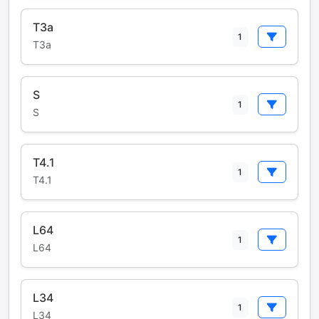
T3a
1
T3a
S
1
S
T4.1
1
T4.1
L64
1
L64
L34
1
L34