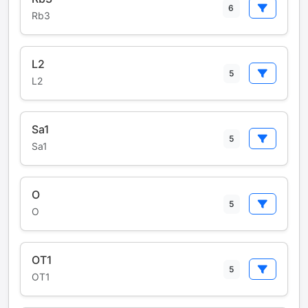
6
Rb3
L2
5
L2
Sa1
5
Sa1
O
5
O
OT1
5
OT1