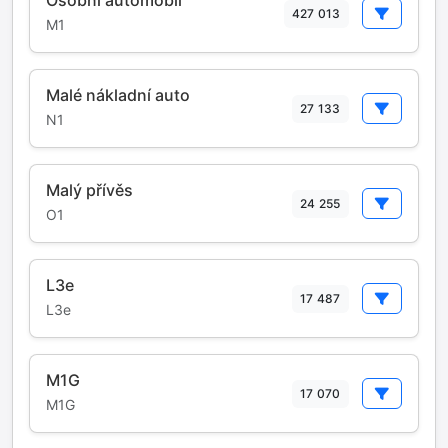
Osobní automobil
427 013
M1
Malé nákladní auto
27 133
N1
Malý přívěs
24 255
O1
L3e
17 487
L3e
M1G
17 070
M1G