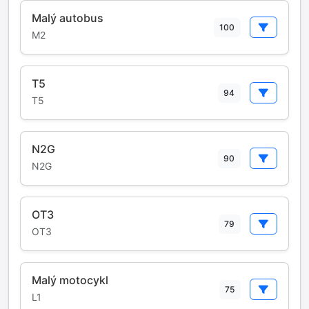
Malý autobus
100
M2
T5
94
T5
N2G
90
N2G
OT3
79
OT3
Malý motocykl
75
L1