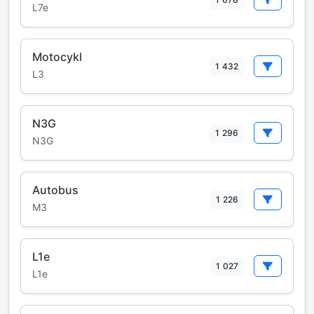
L7e
Motocykl
1 432
L3
N3G
1 296
N3G
Autobus
1 226
M3
L1e
1 027
L1e