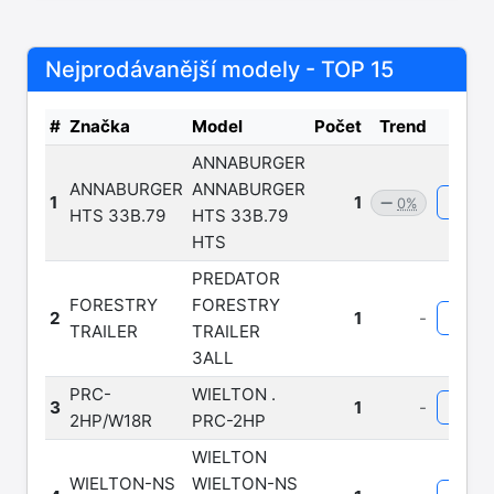
Nejprodávanější modely - TOP 15
#
Značka
Model
Počet
Trend
ANNABURGER
ANNABURGER
ANNABURGER
1
1
0%
HTS 33B.79
HTS 33B.79
HTS
PREDATOR
FORESTRY
FORESTRY
2
1
-
TRAILER
TRAILER
3ALL
PRC-
WIELTON .
3
1
-
2HP/W18R
PRC-2HP
WIELTON
WIELTON-NS
WIELTON-NS