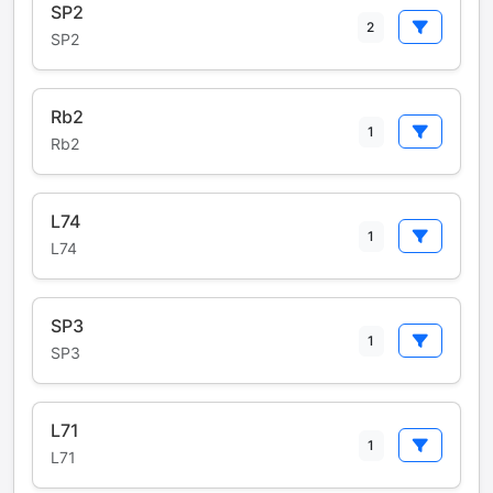
SP2
2
SP2
Rb2
1
Rb2
L74
1
L74
SP3
1
SP3
L71
1
L71