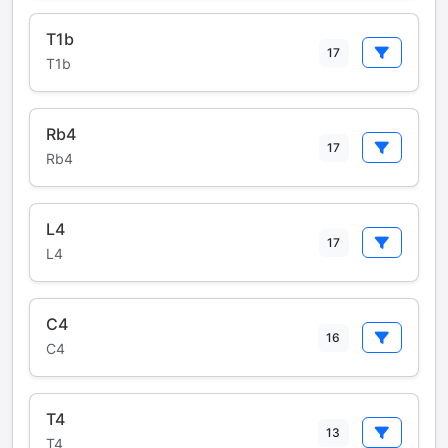
T1b
17
T1b
Rb4
17
Rb4
L4
17
L4
C4
16
C4
T4
13
T4