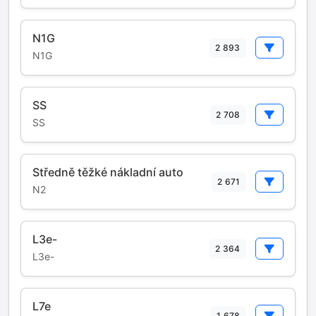
N1G
2 893
N1G
SS
2 708
SS
Středně těžké nákladní auto
2 671
N2
L3e-
2 364
L3e-
L7e
1 678