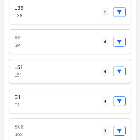
L36
5
L36
SP
4
SP
L51
4
L51
C1
4
C1
Sb2
3
Sb2