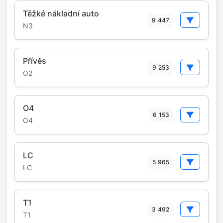
Těžké nákladní auto
9 447
N3
Přívěs
9 253
O2
O4
6 153
O4
LC
5 965
LC
T1
3 492
T1