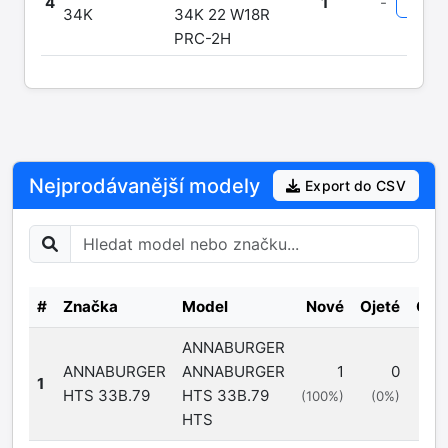
4
1
-
34K
34K 22 W18R
PRC-2H
Nejprodávanější modely
Export do CSV
#
Značka
Model
Nové
Ojeté
Cel
ANNABURGER
ANNABURGER
ANNABURGER
1
0
1
HTS 33B.79
HTS 33B.79
(100%)
(0%)
HTS