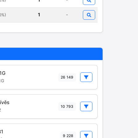
0%)
1
-
0%)
1G
26 149
1G
ívěs
10 793
2
31
9 228