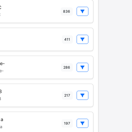
C
836
C
1
411
e-
286
e-
3
217
3
1a
197
a