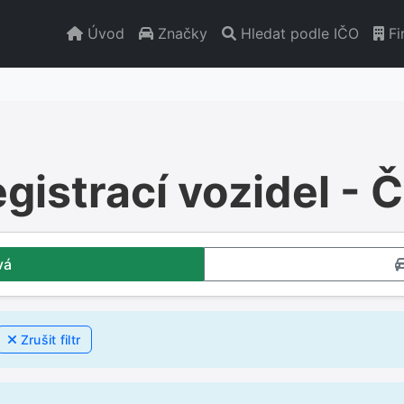
Úvod
Značky
Hledat podle IČO
Fi
egistrací vozidel -
vá
Zrušit filtr