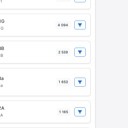
1
1G
4 094
1G
3B
2 539
3B
3a
1 653
3a
2A
1 165
2A