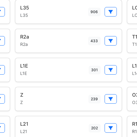
L35
L
906
L35
L
R2a
T
433
R2a
T1
L1E
L1
301
L1E
L1
Z
O
239
Z
O
L21
R
202
L21
R1