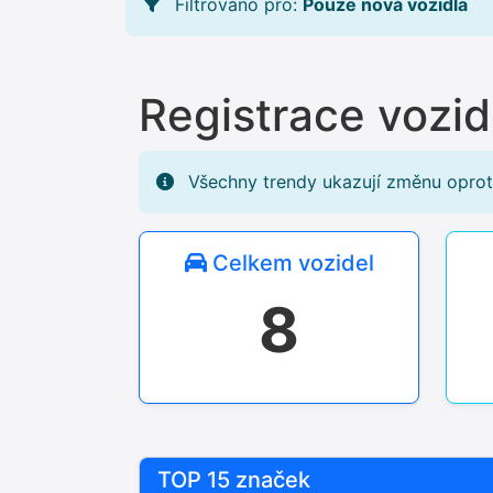
Filtrováno pro:
Pouze nová vozidla
Registrace vozi
Všechny trendy ukazují změnu oprot
Celkem vozidel
8
TOP 15 značek