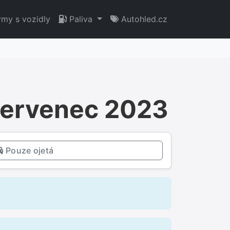
rmy s vozidly
Paliva
Autohled.cz
 Červenec 2023
Pouze ojetá