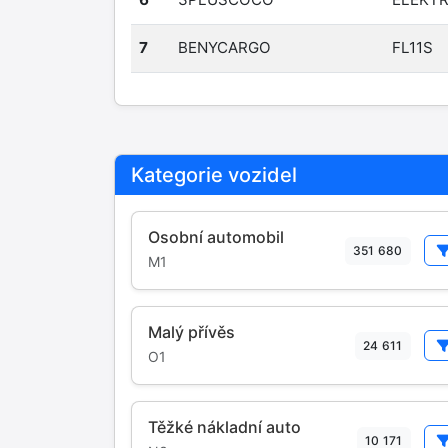
7
BENYCARGO
FL11S
Kategorie vozidel
Osobní automobil
351 680
M1
Malý přívěs
24 611
O1
Těžké nákladní auto
10 171