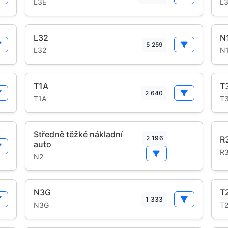
L3E
L3
L32
N
5 259
L32
N
T1A
T
2 640
T1A
T
Středně těžké nákladní
2 196
R
auto
R
N2
N3G
T
1 333
N3G
T