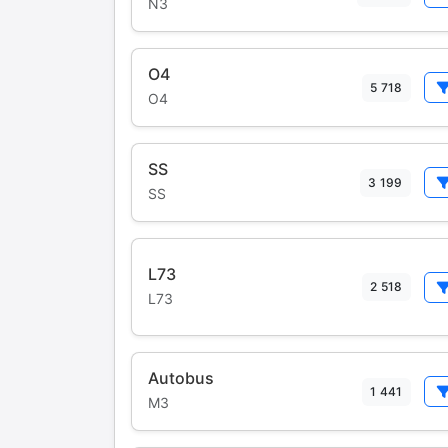
N3
O4
5 718
O4
SS
3 199
SS
L73
2 518
L73
Autobus
1 441
M3