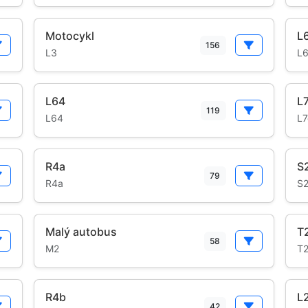
Motocykl
L
156
L3
L
L64
L
119
L64
L7
R4a
S
79
R4a
S
Malý autobus
T
58
M2
T
R4b
L
42