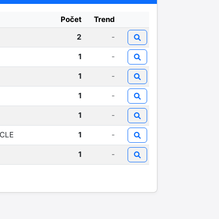
Počet
Trend
2
-
1
-
1
-
1
-
1
-
YCLE
1
-
1
-