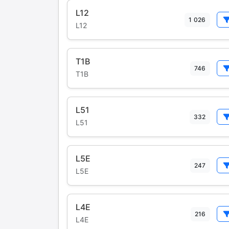
L12
1 026
L12
T1B
746
T1B
L51
332
L51
L5E
247
L5E
L4E
216
L4E