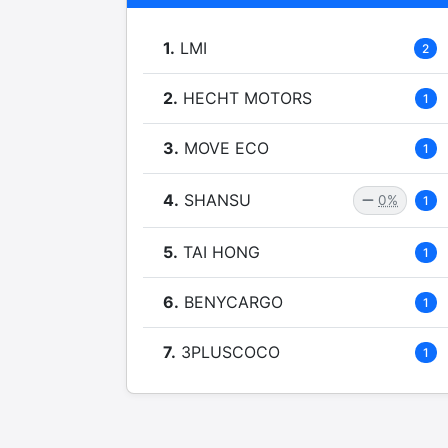
1.
LMI
2
2.
HECHT MOTORS
1
3.
MOVE ECO
1
4.
SHANSU
0%
1
5.
TAI HONG
1
6.
BENYCARGO
1
7.
3PLUSCOCO
1