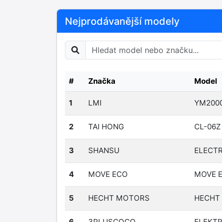
Nejprodávanější modely
#
Značka
Model
1
LMI
YM200
2
TAI HONG
CL-06Z
3
SHANSU
ELECT
4
MOVE ECO
MOVE 
5
HECHT MOTORS
HECHT
6
3PLUSCOCO
ELEKTR