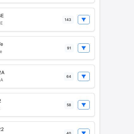
6E
143
6E
7e
91
e
2A
64
2A
2
58
2
22
40