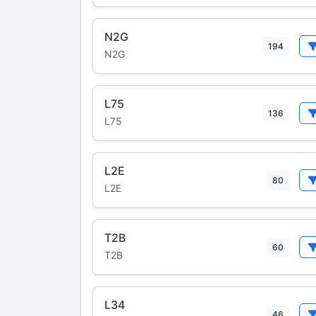
N2G
194
N2G
L75
136
L75
L2E
80
L2E
T2B
60
T2B
L34
46