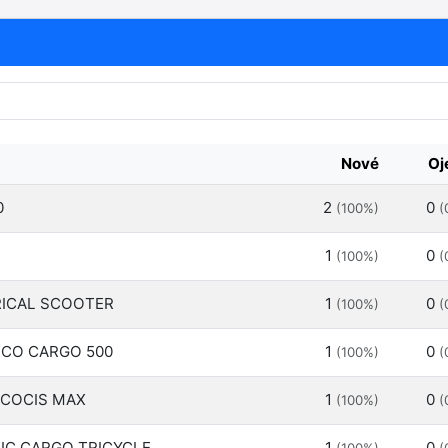
Nové
Oj
0
2
0
(100%)
(
1
0
(100%)
(
RICAL SCOOTER
1
0
(100%)
(
ECO CARGO 500
1
0
(100%)
(
 COCIS MAX
1
0
(100%)
(
IC CARGO TRICYCLE
1
0