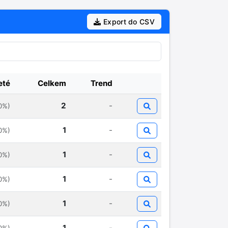
Export do CSV
eté
Celkem
Trend
2
-
0%)
1
-
0%)
1
-
0%)
1
-
0%)
1
-
0%)
1
-