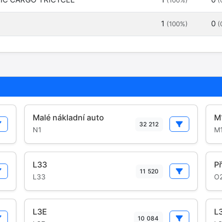
(100%)
(
1
0
(100%)
(
Malé nákladní auto
M
32 212
N1
M
L33
Př
11 520
L33
O
L3E
L
10 084