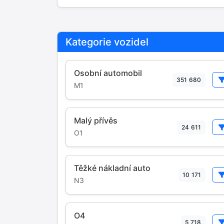
Kategorie vozidel
Osobní automobil
351 680
M1
Malý přívěs
24 611
O1
Těžké nákladní auto
10 171
N3
O4
5 718