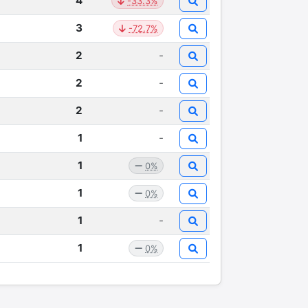
4
-33.3%
3
-72.7%
2
-
2
-
2
-
1
-
1
0%
1
0%
1
-
1
0%