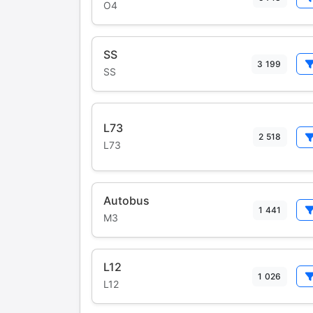
O4
SS
3 199
SS
L73
2 518
L73
Autobus
1 441
M3
L12
1 026
L12