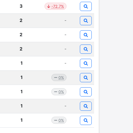
3
-72.7%
2
-
2
-
2
-
1
-
1
0%
1
0%
1
-
1
0%