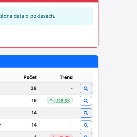
žádná data o poklesech.
Počet
Trend
28
-
16
+128.6%
14
-
Y
14
-