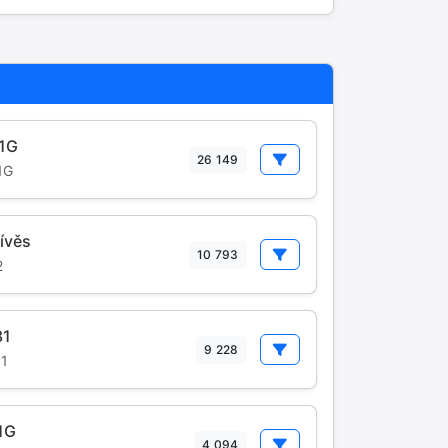
1G
26 149
1G
ívěs
10 793
2
31
9 228
1
1G
4 094