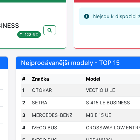
Nejsou k dispozici 
SINESS
128.6%
Nejprodávanější modely - TOP 15
#
Značka
Model
1
OTOKAR
VECTIO U LE
2
SETRA
S 415 LE BUSINESS
3
MERCEDES-BENZ
MB E 15 UE
4
IVECO BUS
CROSSWAY LOW ENTR