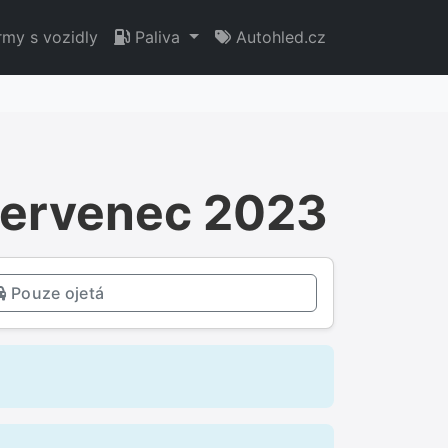
rmy s vozidly
Paliva
Autohled.cz
 Červenec 2023
Pouze ojetá