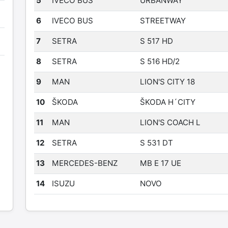
5
IVECO BUS
URBANWAY
6
IVECO BUS
STREETWAY
7
SETRA
S 517 HD
8
SETRA
S 516 HD/2
9
MAN
LION'S CITY 18
10
ŠKODA
ŠKODA H´CITY
11
MAN
LION'S COACH L
12
SETRA
S 531 DT
13
MERCEDES-BENZ
MB E 17 UE
14
ISUZU
NOVO