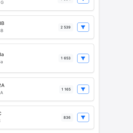
1G
3B
2 539
3B
3a
1 653
3a
2A
1 165
2A
C
836
C