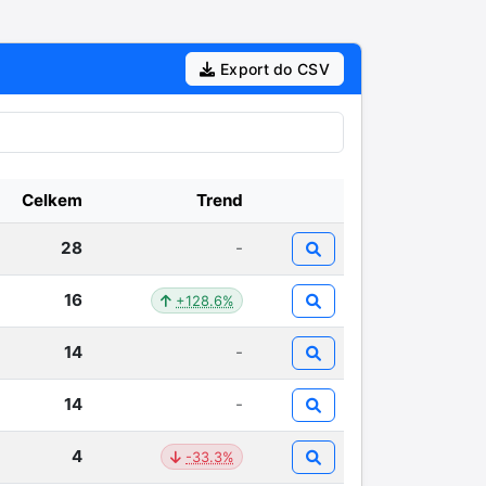
Export do CSV
Celkem
Trend
28
-
16
+128.6%
14
-
14
-
4
-33.3%