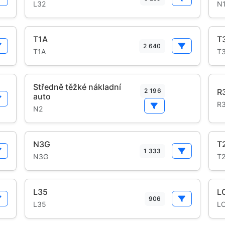
L32
N
T1A
T
2 640
T1A
T
Středně těžké nákladní
2 196
R
auto
R
N2
N3G
T
1 333
N3G
T
L35
L
906
L35
L