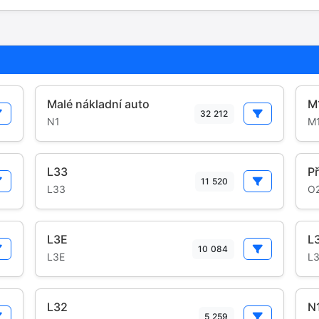
Malé nákladní auto
M
32 212
N1
M
L33
Př
11 520
L33
O
L3E
L
10 084
L3E
L3
L32
N
5 259