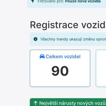
Filtrováno pro:
Pouze nová vozidla
Registrace vozi
Všechny trendy ukazují změnu oprot
Celkem vozidel
90
Největší nárusty nových voz