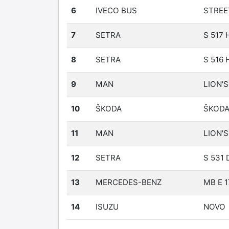
6
IVECO BUS
STREE
7
SETRA
S 517 
8
SETRA
S 516 
9
MAN
LION'S
10
ŠKODA
ŠKODA
11
MAN
LION'
12
SETRA
S 531 
13
MERCEDES-BENZ
MB E 1
14
ISUZU
NOVO