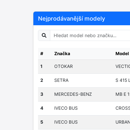
Nejprodávanější modely
#
Značka
Model
1
OTOKAR
VECTI
2
SETRA
S 415 
3
MERCEDES-BENZ
MB E 1
4
IVECO BUS
CROSS
5
IVECO BUS
URBA