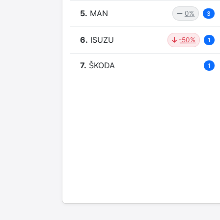
5.
MAN
0%
3
6.
ISUZU
-50%
1
7.
ŠKODA
1