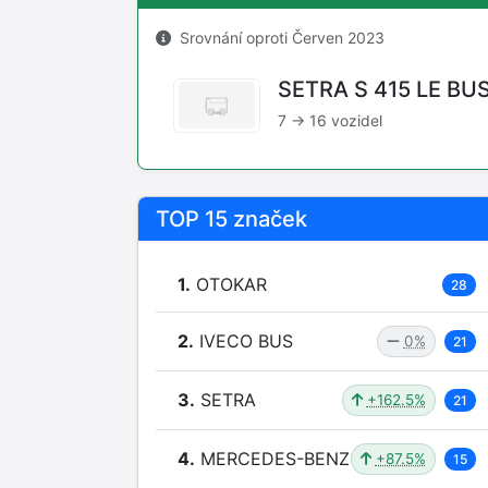
Srovnání oproti Červen 2023
SETRA S 415 LE BU
7 → 16 vozidel
TOP 15 značek
1.
OTOKAR
28
2.
IVECO BUS
0%
21
3.
SETRA
+162.5%
21
4.
MERCEDES-BENZ
+87.5%
15