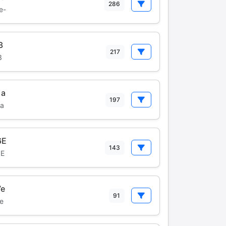
286
e-
3
217
3
1a
197
a
6E
143
6E
7e
91
e