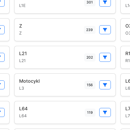
301
L1E
L1
Z
O
239
Z
O
L21
R
202
L21
R1
Motocykl
L
156
L3
L
L64
L
119
L64
L7