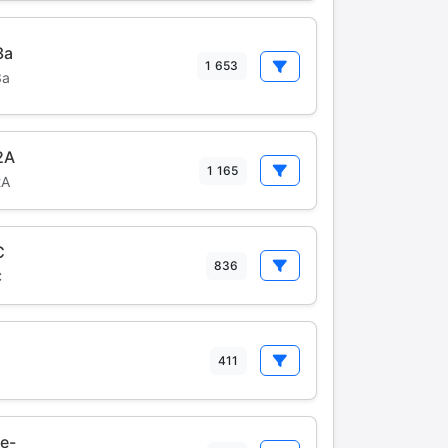
3a
1 653
3a
2A
1 165
2A
C
836
C
1
411
e-