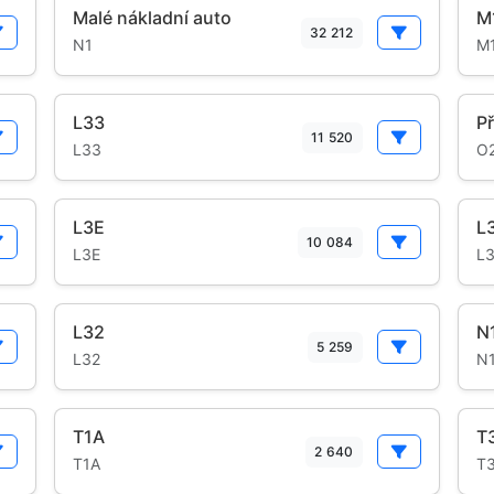
Malé nákladní auto
M
32 212
N1
M
L33
Př
11 520
L33
O
L3E
L
10 084
L3E
L3
L32
N
5 259
L32
N
T1A
T
2 640
T1A
T