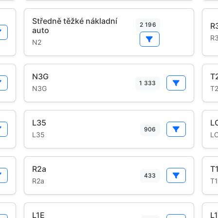
Středně těžké nákladní
2 196
R
auto
R
N2
N3G
T
1 333
N3G
T
L35
L
906
L35
L
R2a
T
433
R2a
T1
L1E
L1