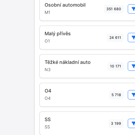
Osobní automobil
351 680
M1
Malý přívěs
24 611
O1
Těžké nákladní auto
10 171
N3
O4
5 718
O4
SS
3 199
SS