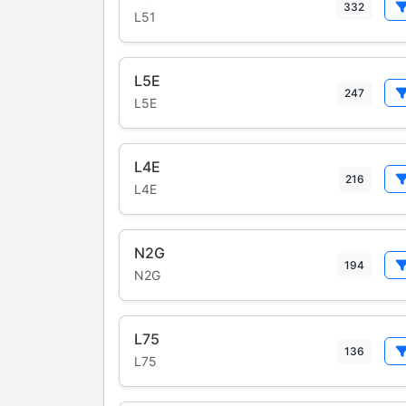
332
L51
L5E
247
L5E
L4E
216
L4E
N2G
194
N2G
L75
136
L75