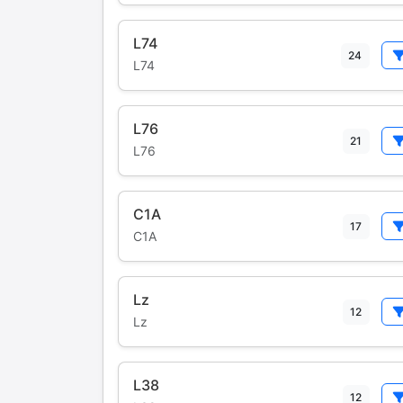
L74
24
L74
L76
21
L76
C1A
17
C1A
Lz
12
Lz
L38
12