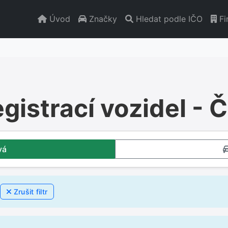
Úvod
Značky
Hledat podle IČO
Fi
egistrací vozidel -
vá
Zrušit filtr