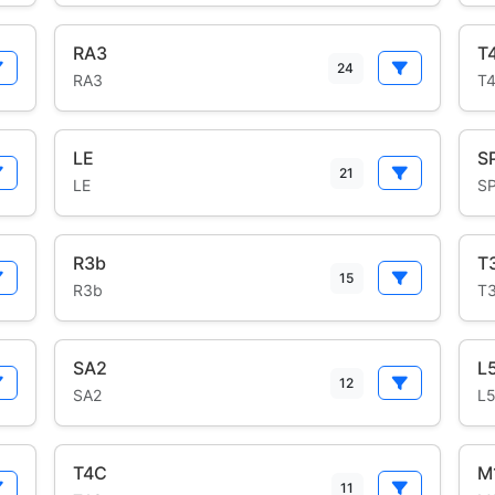
RA3
T
24
RA3
T
LE
S
21
LE
S
R3b
T
15
R3b
T
SA2
L
12
SA2
L
T4C
M
11