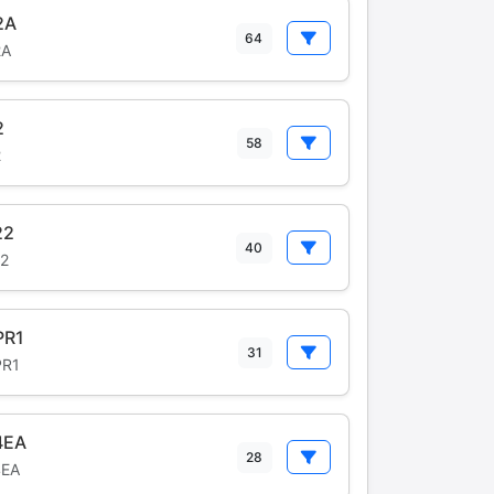
2A
64
2A
2
58
2
22
40
2
PR1
31
PR1
4EA
28
4EA