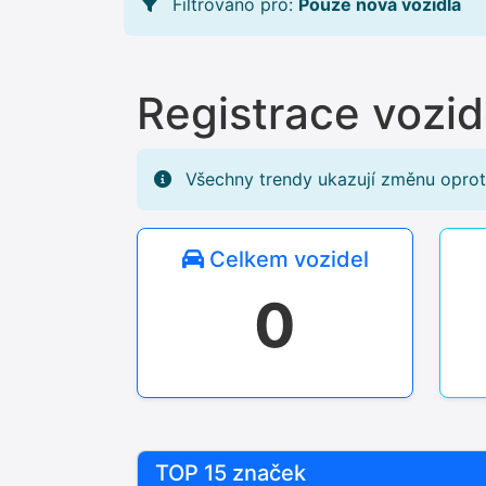
Filtrováno pro:
Pouze nová vozidla
Registrace vozi
Všechny trendy ukazují změnu oprot
Celkem vozidel
0
TOP 15 značek