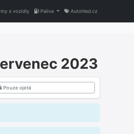
rmy s vozidly
Paliva
Autohled.cz
 Červenec 2023
Pouze ojetá