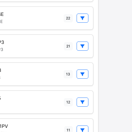
4E
22
4E
P3
21
P3
3
13
3
5
12
5
1PV
11