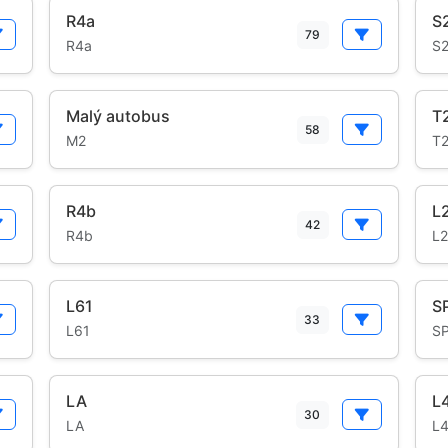
R4a
S
79
R4a
S
Malý autobus
T
58
M2
T
R4b
L
42
R4b
L2
L61
S
33
L61
S
LA
L
30
LA
L