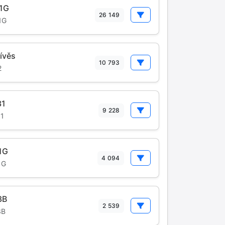
1G
26 149
1G
ívěs
10 793
2
31
9 228
1
1G
4 094
1G
3B
2 539
3B