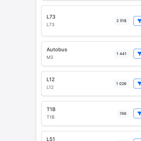
L73
2 518
L73
Autobus
1 441
M3
L12
1 026
L12
T1B
746
T1B
L51