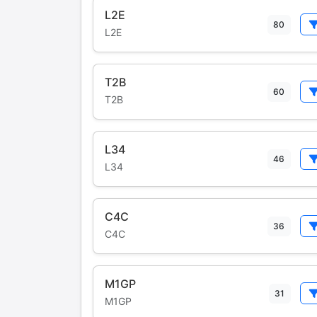
L2E
80
L2E
T2B
60
T2B
L34
46
L34
C4C
36
C4C
M1GP
31
M1GP