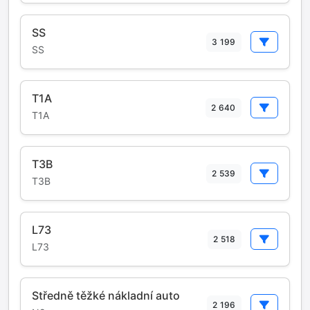
SS
3 199
SS
T1A
2 640
T1A
T3B
2 539
T3B
L73
2 518
L73
Středně těžké nákladní auto
2 196