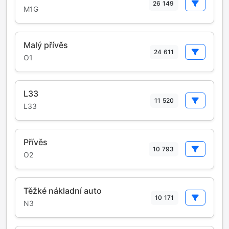
26 149
M1G
Malý přívěs
24 611
O1
L33
11 520
L33
Přívěs
10 793
O2
Těžké nákladní auto
10 171
N3