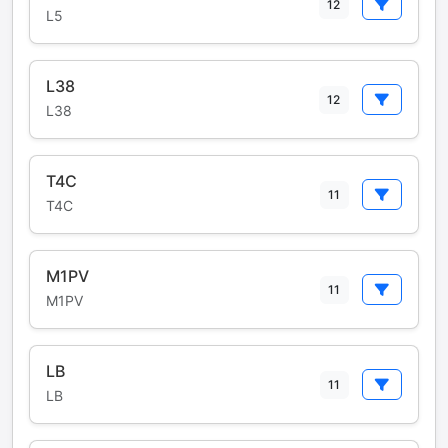
12
L5
L38
12
L38
T4C
11
T4C
M1PV
11
M1PV
LB
11
LB