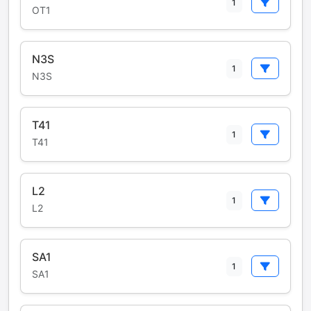
1
OT1
N3S
1
N3S
T41
1
T41
L2
1
L2
SA1
1
SA1