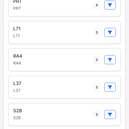
PRT
4
PRT
L71
3
L71
RA4
3
RA4
L37
3
L37
S2B
3
S2B