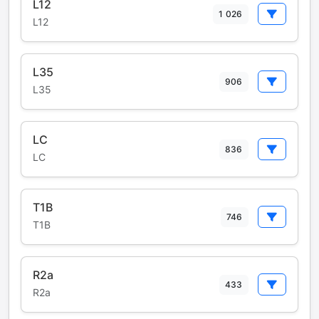
L12
1 026
L12
L35
906
L35
LC
836
LC
T1B
746
T1B
R2a
433
R2a