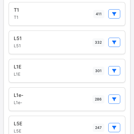
T1
411
T1
L51
332
L51
L1E
301
L1E
L1e-
286
L1e-
L5E
247
L5E