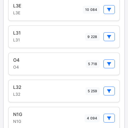
L3E
10 084
L3E
L31
9 228
L31
O4
5 718
O4
L32
5 259
L32
N1G
4 094
N1G