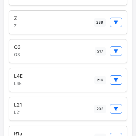
Z
239
Z
O3
217
O3
L4E
216
L4E
L21
202
L21
R1a