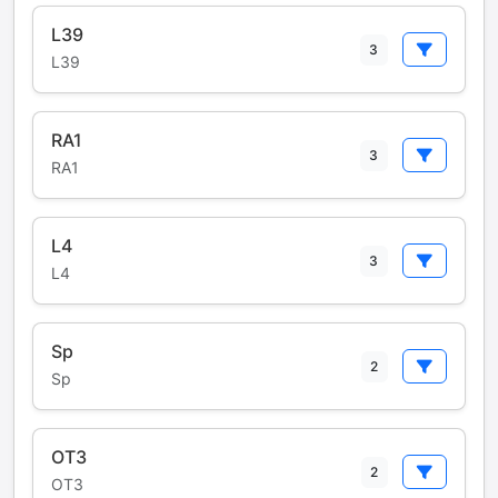
L39
3
L39
RA1
3
RA1
L4
3
L4
Sp
2
Sp
OT3
2
OT3