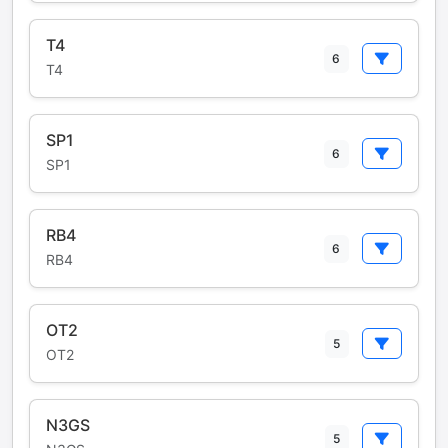
T4
6
T4
SP1
6
SP1
RB4
6
RB4
OT2
5
OT2
N3GS
5