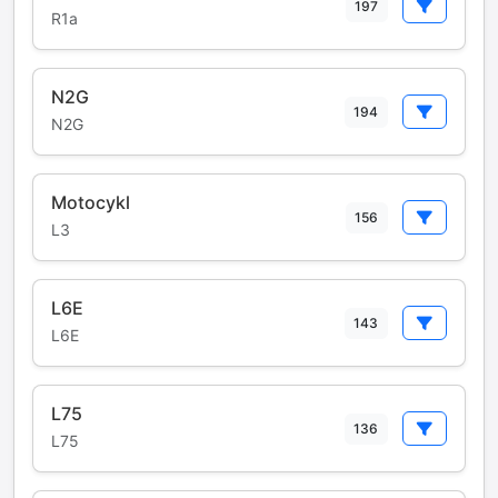
197
R1a
N2G
194
N2G
Motocykl
156
L3
L6E
143
L6E
L75
136
L75