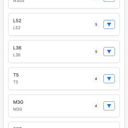
N3GS
L52
5
L52
L36
5
L36
T5
4
T5
M3G
4
M3G