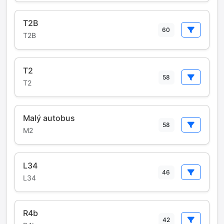
T2B
60
T2B
T2
58
T2
Malý autobus
58
M2
L34
46
L34
R4b
42