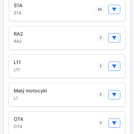
S1A
10
S1A
RA2
7
RA2
L11
7
L11
Malý motocykl
7
L1
OT4
7
OT4