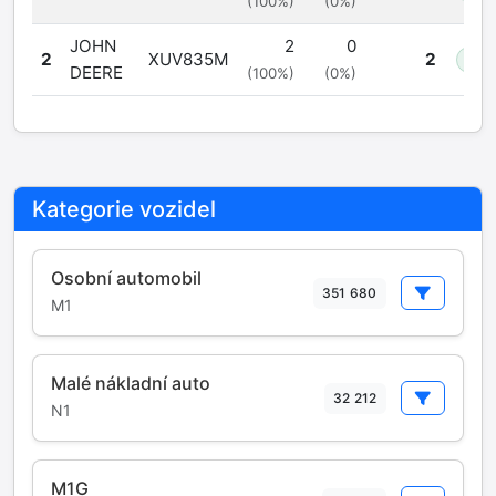
(100%)
(0%)
JOHN
2
0
2
XUV835M
2
+
DEERE
(100%)
(0%)
Kategorie vozidel
Osobní automobil
351 680
M1
Malé nákladní auto
32 212
N1
M1G