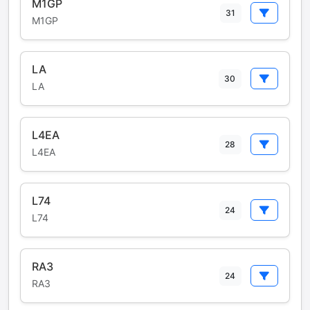
M1GP
31
M1GP
LA
30
LA
L4EA
28
L4EA
L74
24
L74
RA3
24
RA3