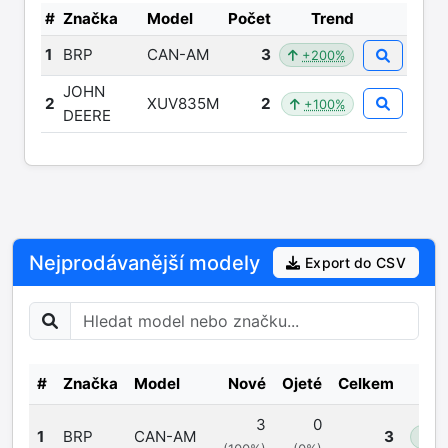
#
Značka
Model
Počet
Trend
1
BRP
CAN-AM
3
+200%
JOHN
2
XUV835M
2
+100%
DEERE
Nejprodávanější modely
Export do CSV
#
Značka
Model
Nové
Ojeté
Celkem
3
0
1
BRP
CAN-AM
3
+