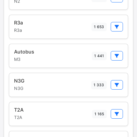
N2
R3a
1 653
R3a
Autobus
1 441
M3
N3G
1 333
N3G
T2A
1 165
T2A