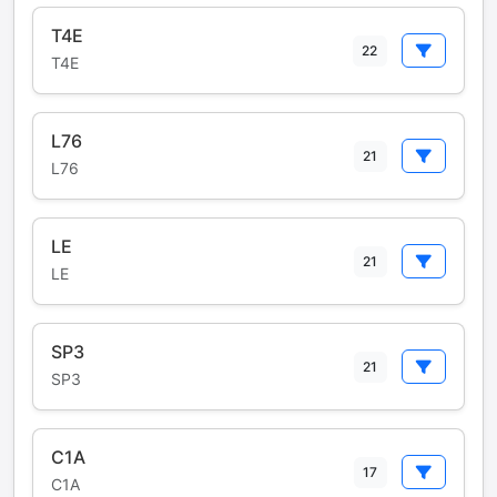
T4E
22
T4E
L76
21
L76
LE
21
LE
SP3
21
SP3
C1A
17
C1A