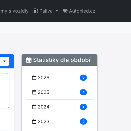
rmy s vozidly
Paliva
Autohled.cz
Statistiky dle období
5
2026
2025
2024
2023