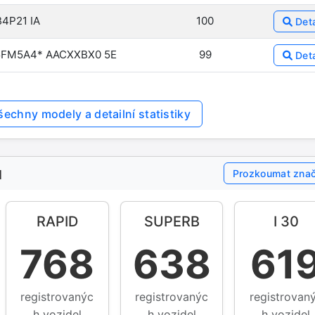
B4P21 IA
100
Deta
FM5A4* AACXXBX0 5E
99
Deta
šechny modely a detailní statistiky
ů
Prozkoumat zna
RAPID
SUPERB
I 30
1
768
638
61
registrovanýc
registrovanýc
registrovan
h vozidel
h vozidel
h vozidel