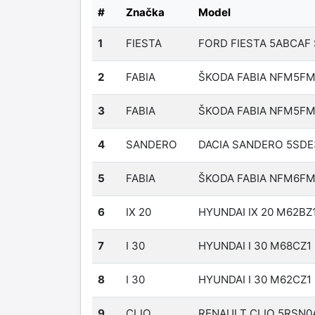
#
Značka
Model
1
FIESTA
FORD FIESTA 5ABCAF 
2
FABIA
ŠKODA FABIA NFM5FM
3
FABIA
ŠKODA FABIA NFM5FM
4
SANDERO
DACIA SANDERO 5SDE
5
FABIA
ŠKODA FABIA NFM6FM
6
IX 20
HYUNDAI IX 20 M62BZ
7
I 30
HYUNDAI I 30 M68CZ1
8
I 30
HYUNDAI I 30 M62CZ1
9
CLIO
RENAULT CLIO 5RSN0