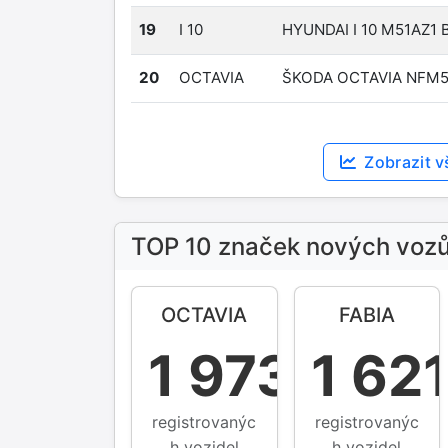
19
I 10
HYUNDAI I 10 M51AZ1 
20
OCTAVIA
ŠKODA OCTAVIA NFM5
Zobrazit v
TOP 10 značek nových voz
OCTAVIA
FABIA
1 973
1 62
registrovanýc
registrovanýc
h vozidel
h vozidel