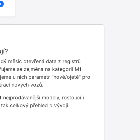
jí?
ý měsíc otevřená data z registrů
řujeme se zejména na kategorii M1
jeme u nich parametr "nové/ojeté" pro
strací nových vozů.
t nejprodávanější modely, rostoucí i
í tak celkový přehled o vývoji