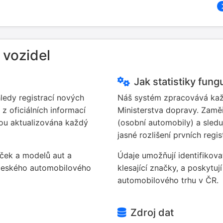
 vozidel
Jak statistiky fungu
ledy registrací nových
Náš systém zpracovává každ
z oficiálních informací
Ministerstva dopravy. Zamě
sou aktualizována každý
(osobní automobily) a sledu
jasné rozlišení prvních regi
aček a modelů aut a
Údaje umožňují identifikova
 českého automobilového
klesající značky, a poskytuj
automobilového trhu v ČR.
Zdroj dat