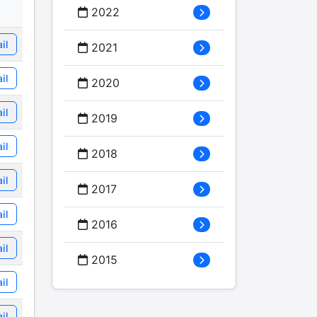
2022
il
2021
il
2020
il
2019
il
2018
il
2017
il
2016
il
2015
il
il