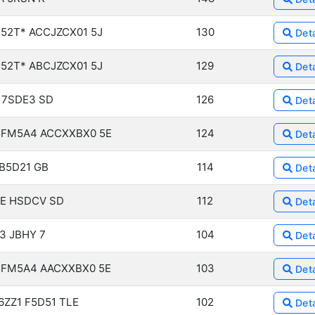
52T* ACCJZCX01 5J
130
Deta
52T* ABCJZCX01 5J
129
Deta
 7SDE3 SD
126
Deta
5FM5A4 ACCXXBX0 5E
124
Deta
 B5D21 GB
114
Deta
E HSDCV SD
112
Deta
3 JBHY 7
104
Deta
5FM5A4 AACXXBX0 5E
103
Deta
ZZ1 F5D51 TLE
102
Deta