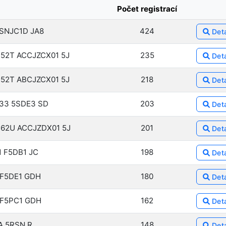
Počet registrací
SNJC1D JA8
424
Deta
52T ACCJZCX01 5J
235
Deta
52T ABCJZCX01 5J
218
Deta
33 5SDE3 SD
203
Deta
62U ACCJZDX01 5J
201
Deta
1 F5DB1 JC
198
Deta
 F5DE1 GDH
180
Deta
 F5PC1 GDH
162
Deta
A 5RSN R
148
Deta