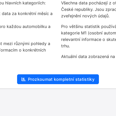
u hlavních kategoriích:
Všechna data pocházejí z of
České republiky. Jsou zpr
data za konkrétní měsíc a
zveřejnění nových údajů.
 pro každou automobilku a
Pro většinu statistik použ
kategorie M1 (osobní autom
relevantní informace o sk
t mezi různými pohledy a
trhu.
nformacím o konkrétních
Aktuální data zobrazená na
Prozkoumat kompletní statistiky