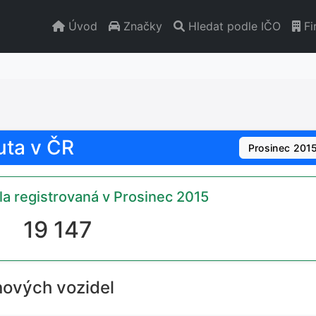
Úvod
Značky
Hledat podle IČO
Fi
uta v ČR
Prosinec 201
a registrovaná v Prosinec 2015
19 147
nových vozidel