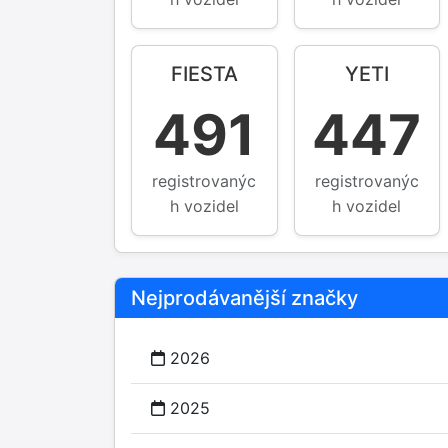
FIESTA
YETI
491
447
registrovanýc
registrovanýc
h vozidel
h vozidel
Nejprodávanější značky
2026
2025