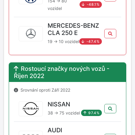
154 → 80
-48.1%
vozidel
MERCEDES-BENZ
CLA 250 E
19 → 10 vozidel
-47.4%
Rostoucí značky nových vozů -
Říjen 2022
Srovnání oproti Září 2022
NISSAN
38 → 75 vozidel
97.4%
AUDI