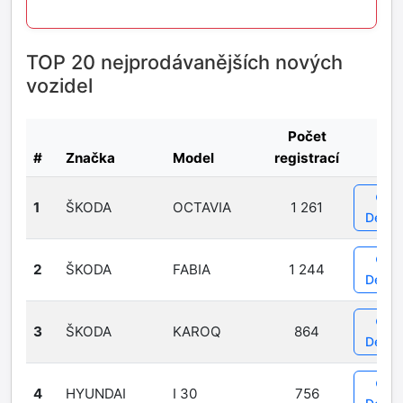
TOP 20 nejprodávanějších nových
vozidel
Počet
#
Značka
Model
registrací
1
ŠKODA
OCTAVIA
1 261
Detail
2
ŠKODA
FABIA
1 244
Detail
3
ŠKODA
KAROQ
864
Detail
4
HYUNDAI
I 30
756