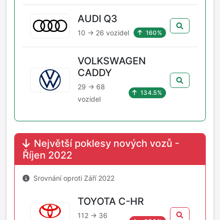
AUDI Q3
10 → 26 vozidel
160%
VOLKSWAGEN
CADDY
29 → 68
134.5%
vozidel
Největší poklesy nových vozů -
Říjen 2022
Srovnání oproti Září 2022
TOYOTA C-HR
112 → 36