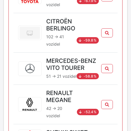
-67.9%
vozidel
CITROËN
BERLINGO
102 → 41
-59.8%
vozidel
MERCEDES-BENZ
VITO TOURER
51 → 21 vozidel
-58.8%
RENAULT
MEGANE
42 → 20
-52.4%
vozidel