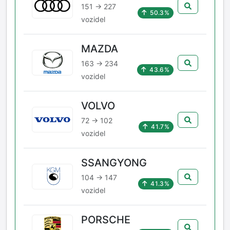
151 → 227
50.3%
vozidel
MAZDA
163 → 234
43.6%
vozidel
VOLVO
72 → 102
41.7%
vozidel
SSANGYONG
104 → 147
41.3%
vozidel
PORSCHE