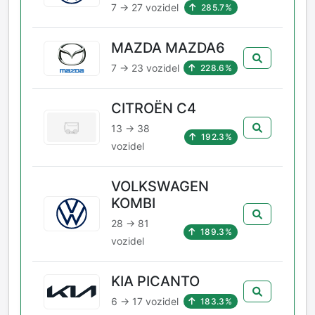
7 → 27 vozidel
285.7%
MAZDA MAZDA6
7 → 23 vozidel
228.6%
CITROËN C4
13 → 38
192.3%
vozidel
VOLKSWAGEN
KOMBI
28 → 81
189.3%
vozidel
KIA PICANTO
6 → 17 vozidel
183.3%