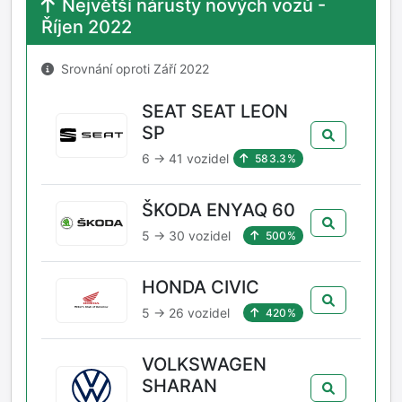
Největší nárusty nových vozů -
Říjen 2022
Srovnání oproti Září 2022
SEAT SEAT LEON
SP
6 → 41 vozidel
583.3%
ŠKODA ENYAQ 60
5 → 30 vozidel
500%
HONDA CIVIC
5 → 26 vozidel
420%
VOLKSWAGEN
SHARAN