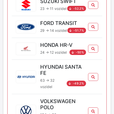
SUZUKI SWIFT
23 → 11 vozidel
-52.2%
FORD TRANSIT
29 → 14 vozidel
-51.7%
HONDA HR-V
24 → 12 vozidel
-50%
HYUNDAI SANTA
FE
63 → 32
-49.2%
vozidel
VOLKSWAGEN
POLO