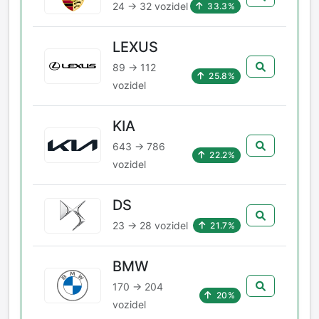
24 → 32 vozidel
33.3%
LEXUS
89 → 112
25.8%
vozidel
KIA
643 → 786
22.2%
vozidel
DS
23 → 28 vozidel
21.7%
BMW
170 → 204
20%
vozidel