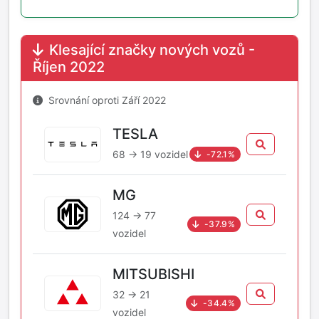
Klesající značky nových vozů -
Říjen 2022
Srovnání oproti Září 2022
TESLA
68 → 19 vozidel
-72.1%
MG
124 → 77
-37.9%
vozidel
MITSUBISHI
32 → 21
-34.4%
vozidel