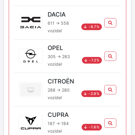
DACIA
611 → 558
-8.7%
vozidel
OPEL
305 → 283
-7.2%
vozidel
CITROËN
288 → 280
-2.8%
vozidel
CUPRA
187 → 184
-1.6%
vozidel