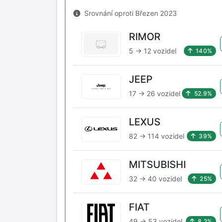
Srovnání oproti Březen 2023
RIMOR
5 → 12 vozidel
140%
JEEP
17 → 26 vozidel
52.9%
LEXUS
82 → 114 vozidel
39%
MITSUBISHI
32 → 40 vozidel
25%
FIAT
49 → 53 vozidel
8.2%