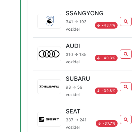
SSANGYONG
341 → 193
-43.4%
vozidel
AUDI
310 → 185
-40.3%
vozidel
SUBARU
98 → 59
-39.8%
vozidel
SEAT
387 → 241
-37.7%
vozidel