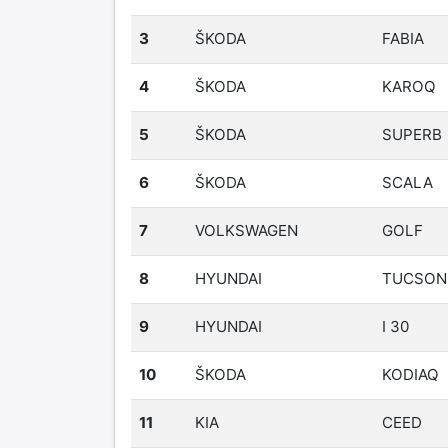
3
ŠKODA
FABIA
4
ŠKODA
KAROQ
5
ŠKODA
SUPERB
6
ŠKODA
SCALA
7
VOLKSWAGEN
GOLF
8
HYUNDAI
TUCSON
9
HYUNDAI
I 30
10
ŠKODA
KODIAQ
11
KIA
CEED