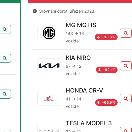
Srovnání oproti Březen 2023
MG MG HS
143 → 16
-88.8%
vozidel
KIA NIRO
67 → 12
-82.1%
vozidel
HONDA CR-V
41 → 14
-65.9%
vozidel
TESLA MODEL 3
32 → 11