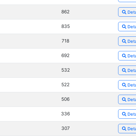
862
Deta
835
Deta
718
Deta
692
Deta
532
Deta
522
Deta
506
Deta
336
Deta
307
Deta