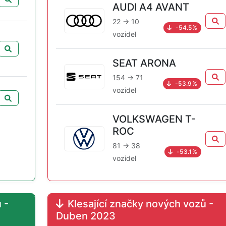
AUDI A4 AVANT
22 → 10
-54.5%
vozidel
SEAT ARONA
154 → 71
-53.9%
vozidel
VOLKSWAGEN T-
ROC
81 → 38
-53.1%
vozidel
 -
Klesající značky nových vozů -
Duben 2023