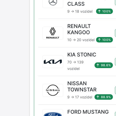
CLASS
9 → 18 vozidel
100%
RENAULT
KANGOO
10 → 20 vozidel
100%
KIA STONIC
70 → 139
98.6%
vozidel
NISSAN
TOWNSTAR
9 → 17 vozidel
88.9%
FORD MUSTANG