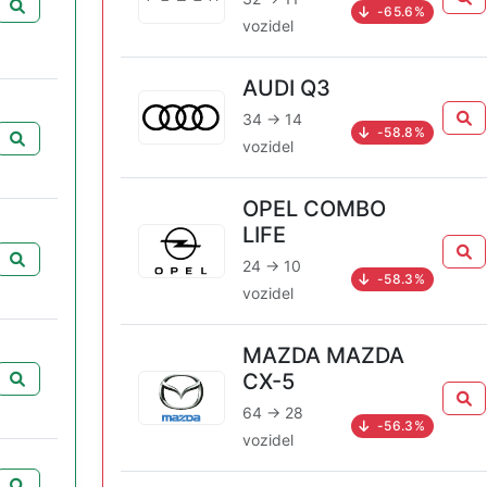
-65.6%
vozidel
AUDI Q3
34 → 14
-58.8%
vozidel
OPEL COMBO
LIFE
24 → 10
-58.3%
vozidel
MAZDA MAZDA
CX-5
64 → 28
-56.3%
vozidel