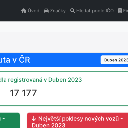
Úvod
Značky
Hledat podle IČO
Fi
uta v ČR
Duben 202
la registrovaná v Duben 2023
17 177
 -
Největší poklesy nových vozů -
Duben 2023