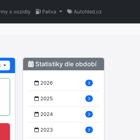
rmy s vozidly
Paliva
Autohled.cz
Statistiky dle období
3
2026
2025
2024
2023