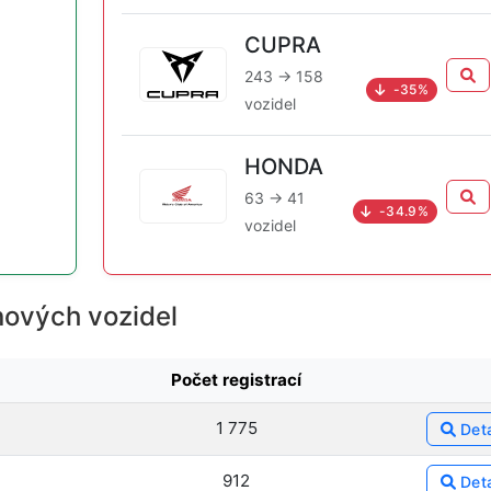
CUPRA
243 → 158
-35%
vozidel
HONDA
63 → 41
-34.9%
vozidel
nových vozidel
Počet registrací
1 775
Deta
912
Deta