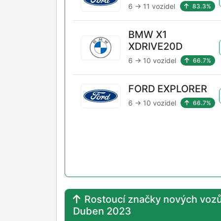
6 → 11 vozidel
83.3%
BMW X1
XDRIVE20D
6 → 10 vozidel
66.7%
FORD EXPLORER
6 → 10 vozidel
66.7%
Rostoucí značky nových vozů
Duben 2023