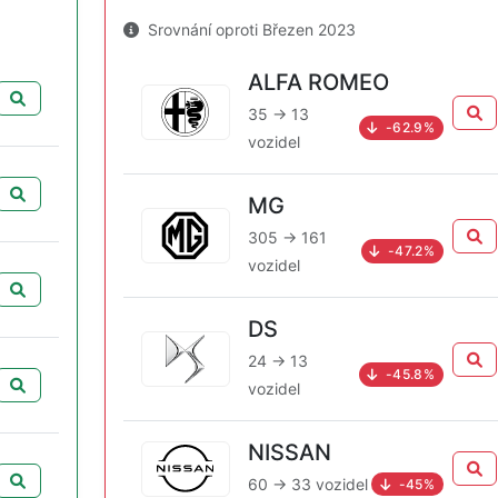
Srovnání oproti Březen 2023
ALFA ROMEO
35 → 13
-62.9%
vozidel
MG
305 → 161
-47.2%
vozidel
DS
24 → 13
-45.8%
vozidel
NISSAN
60 → 33 vozidel
-45%