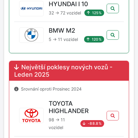
HYUNDAI I 10
32 → 72 vozidel
125%
BMW M2
5 → 11 vozidel
120%
Největší poklesy nových vozů -
Leden 2025
Srovnání oproti Prosinec 2024
TOYOTA
HIGHLANDER
98 → 11
-88.8%
vozidel