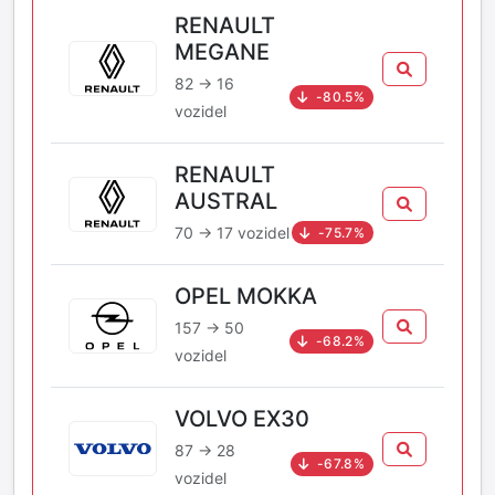
RENAULT
MEGANE
82 → 16
-80.5%
vozidel
RENAULT
AUSTRAL
70 → 17 vozidel
-75.7%
OPEL MOKKA
157 → 50
-68.2%
vozidel
VOLVO EX30
87 → 28
-67.8%
vozidel