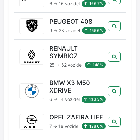
6 → 16 vozidel
166.7%
PEUGEOT 408
9 → 23 vozidel
155.6%
RENAULT
SYMBIOZ
25 → 62 vozidel
148%
BMW X3 M50
XDRIVE
6 → 14 vozidel
133.3%
OPEL ZAFIRA LIFE
7 → 16 vozidel
128.6%