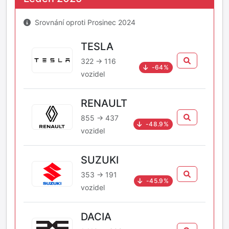
Srovnání oproti Prosinec 2024
TESLA
322 → 116
-64%
vozidel
RENAULT
855 → 437
-48.9%
vozidel
SUZUKI
353 → 191
-45.9%
vozidel
DACIA