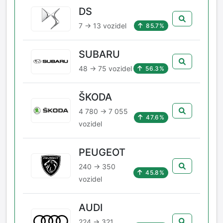
DS
7 → 13 vozidel
85.7%
SUBARU
48 → 75 vozidel
56.3%
ŠKODA
4 780 → 7 055
47.6%
vozidel
PEUGEOT
240 → 350
45.8%
vozidel
AUDI
224 → 321