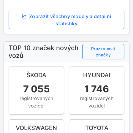
Zobrazit všechny modely a detailní
statistiky
TOP 10 značek nových
Prozkoumat
vozů
značky
ŠKODA
HYUNDAI
7 055
1 746
registrovaných
registrovaných
vozidel
vozidel
VOLKSWAGEN
TOYOTA