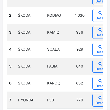
Detail
2
ŠKODA
KODIAQ
1 030
Detail
3
ŠKODA
KAMIQ
936
Detail
4
ŠKODA
SCALA
929
Detail
5
ŠKODA
FABIA
840
Detail
6
ŠKODA
KAROQ
832
Detail
7
HYUNDAI
I 30
779
Detail