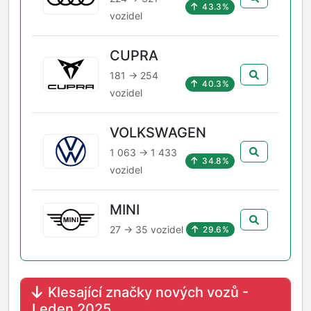
43.3%
vozidel
CUPRA
181 → 254
40.3%
vozidel
VOLKSWAGEN
1 063 → 1 433
34.8%
vozidel
MINI
27 → 35 vozidel
29.6%
Klesající značky nových vozů -
Leden 2025