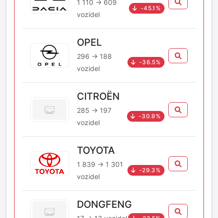
1 110 → 609
-45.1%
vozidel
OPEL
296 → 188
-36.5%
vozidel
CITROËN
285 → 197
-30.9%
vozidel
TOYOTA
1 839 → 1 301
-29.3%
vozidel
DONGFENG