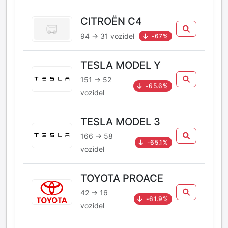
CITROËN C4
94 → 31 vozidel
-67%
TESLA MODEL Y
151 → 52
-65.6%
vozidel
TESLA MODEL 3
166 → 58
-65.1%
vozidel
TOYOTA PROACE
42 → 16
-61.9%
vozidel