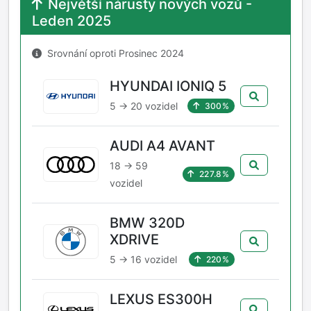
Největší nárusty nových vozů -
Leden 2025
Srovnání oproti Prosinec 2024
HYUNDAI IONIQ 5
5 → 20 vozidel
300%
AUDI A4 AVANT
18 → 59
227.8%
vozidel
BMW 320D
XDRIVE
5 → 16 vozidel
220%
LEXUS ES300H