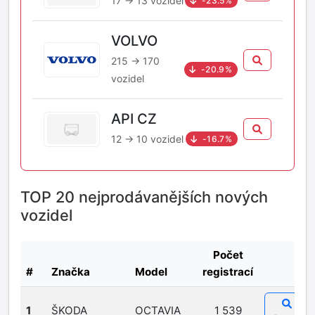
17 → 13 vozidel
-23.5%
VOLVO
215 → 170
-20.9%
vozidel
API CZ
12 → 10 vozidel
-16.7%
TOP 20 nejprodávanějších nových
vozidel
Počet
#
Značka
Model
registrací
1
ŠKODA
OCTAVIA
1 539