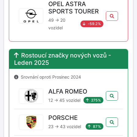
OPEL ASTRA
SPORTS TOURER
49 → 20
-59.2%
vozidel
Rostoucí značky nových vozů -
Leden 2025
Srovnání oproti Prosinec 2024
ALFA ROMEO
12 → 45 vozidel
275%
PORSCHE
23 → 43 vozidel
87%