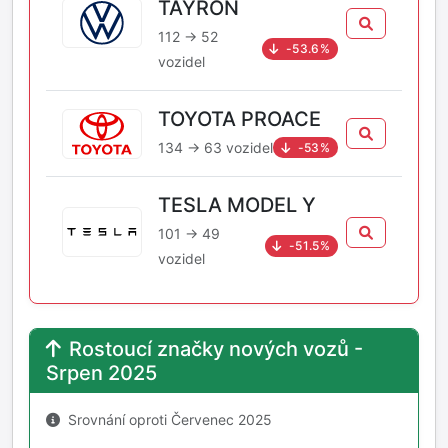
TAYRON
112 → 52
-53.6%
vozidel
TOYOTA PROACE
134 → 63 vozidel
-53%
TESLA MODEL Y
101 → 49
-51.5%
vozidel
Rostoucí značky nových vozů -
Srpen 2025
Srovnání oproti Červenec 2025