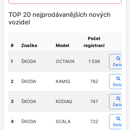
TOP 20 nejprodávanějších nových
vozidel
Počet
#
Značka
Model
registrací
1
ŠKODA
OCTAVIA
1 036
Detail
2
ŠKODA
KAMIQ
762
Detail
3
ŠKODA
KODIAQ
747
Detail
4
ŠKODA
SCALA
722
Detail