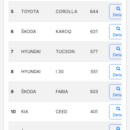
5
TOYOTA
COROLLA
644
Detail
6
ŠKODA
KAROQ
631
Detail
7
HYUNDAI
TUCSON
577
Detail
8
HYUNDAI
I 30
551
Detail
9
ŠKODA
FABIA
503
Detail
10
KIA
CEED
401
Detail