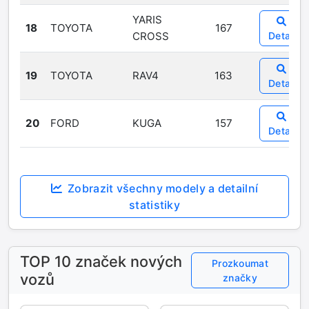
YARIS
18
TOYOTA
167
CROSS
Detail
19
TOYOTA
RAV4
163
Detail
20
FORD
KUGA
157
Detail
Zobrazit všechny modely a detailní
statistiky
TOP 10 značek nových
Prozkoumat
vozů
značky