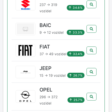
237 → 319
34.6%
vozidel
BAIC
9 → 12 vozidel
33.3%
FIAT
37 → 49 vozidel
32.4%
JEEP
15 → 19 vozidel
26.7%
OPEL
296 → 372
25.7%
vozidel