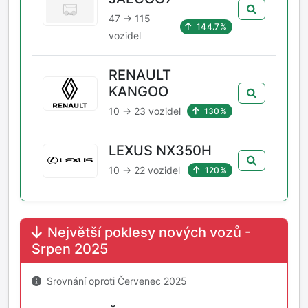
47 → 115
144.7%
vozidel
RENAULT
KANGOO
10 → 23 vozidel
130%
LEXUS NX350H
10 → 22 vozidel
120%
Největší poklesy nových vozů -
Srpen 2025
Srovnání oproti Červenec 2025