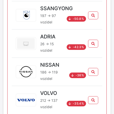
SSANGYONG
197 → 97
-50.8%
vozidel
ADRIA
26 → 15
-42.3%
vozidel
NISSAN
186 → 119
-36%
vozidel
VOLVO
212 → 137
-35.4%
vozidel