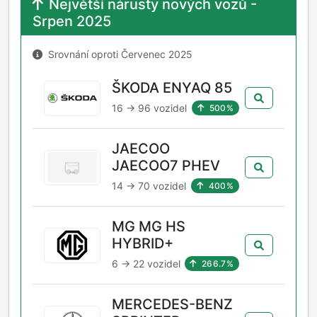
Největší nárusty nových vozů -
Srpen 2025
Srovnání oproti Červenec 2025
ŠKODA ENYAQ 85
16 → 96 vozidel
500%
JAECOO
JAECOO7 PHEV
14 → 70 vozidel
400%
MG MG HS
HYBRID+
6 → 22 vozidel
266.7%
MERCEDES-BENZ