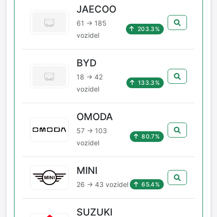
JAECOO
61 → 185
203.3%
vozidel
BYD
18 → 42
133.3%
vozidel
OMODA
57 → 103
80.7%
vozidel
MINI
26 → 43 vozidel
65.4%
SUZUKI