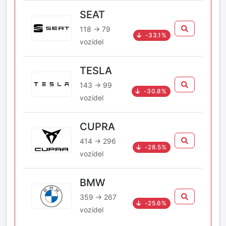
SEAT
118 → 79
-33.1%
vozidel
TESLA
143 → 99
-30.8%
vozidel
CUPRA
414 → 296
-28.5%
vozidel
BMW
359 → 267
-25.6%
vozidel