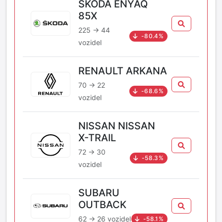
ŠKODA ENYAQ
85X
225 → 44
-80.4%
vozidel
RENAULT ARKANA
70 → 22
-68.6%
vozidel
NISSAN NISSAN
X-TRAIL
72 → 30
-58.3%
vozidel
SUBARU
OUTBACK
62 → 26 vozidel
-58.1%