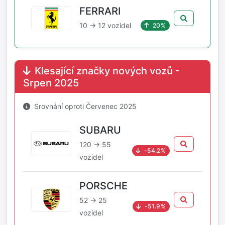
FERRARI
10 → 12 vozidel
20%
Klesající značky nových vozů -
Srpen 2025
Srovnání oproti Červenec 2025
SUBARU
120 → 55
-54.2%
vozidel
PORSCHE
52 → 25
-51.9%
vozidel