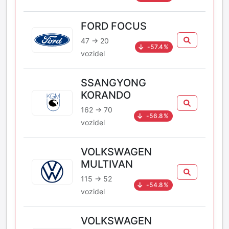
FORD FOCUS
47 → 20
-57.4%
vozidel
SSANGYONG
KORANDO
162 → 70
-56.8%
vozidel
VOLKSWAGEN
MULTIVAN
115 → 52
-54.8%
vozidel
VOLKSWAGEN