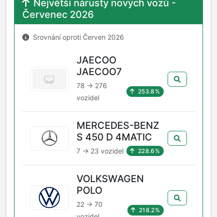
Největší nárusty nových vozů -
Červenec 2026
Srovnání oproti Červen 2026
JAECOO
JAECOO7
78 → 276
253.8%
vozidel
MERCEDES-BENZ
S 450 D 4MATIC
7 → 23 vozidel
228.6%
VOLKSWAGEN
POLO
22 → 70
218.2%
vozidel