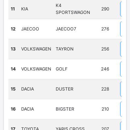
K4
11
KIA
290
SPORTSWAGON
Det
12
JAECOO
JAECOO7
276
Det
13
VOLKSWAGEN
TAYRON
256
Det
14
VOLKSWAGEN
GOLF
246
Det
15
DACIA
DUSTER
228
Det
16
DACIA
BIGSTER
210
Det
17
TOYOTA
YARIS CROSS
207