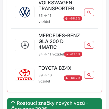
VOLKSWAGEN
TRANSPORTER
35 → 11
-68.6%
vozidel
MERCEDES-BENZ
GLA 200 D
4MATIC
34 → 11 vozidel
-67.6%
TOYOTA BZ4X
39 → 13
-66.7%
vozidel
Rostoucí značky nových vozů -