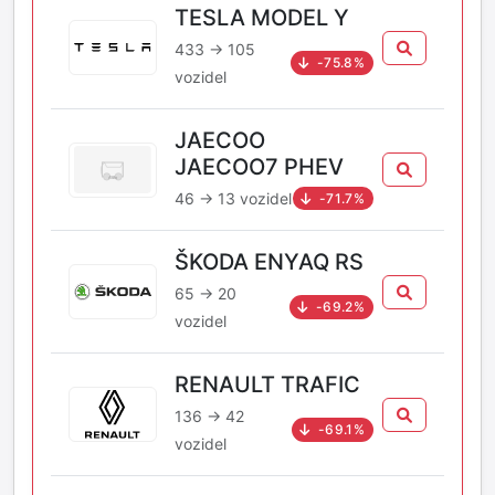
TESLA MODEL Y
433 → 105
-75.8%
vozidel
JAECOO
JAECOO7 PHEV
46 → 13 vozidel
-71.7%
ŠKODA ENYAQ RS
65 → 20
-69.2%
vozidel
RENAULT TRAFIC
136 → 42
-69.1%
vozidel