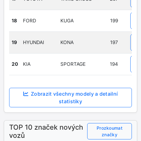
Det
18
FORD
KUGA
199
Det
19
HYUNDAI
KONA
197
Det
20
KIA
SPORTAGE
194
Det
Zobrazit všechny modely a detailní
statistiky
TOP 10 značek nových
Prozkoumat
vozů
značky