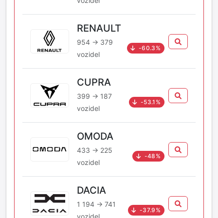
vozidel
RENAULT
954 → 379
-60.3%
vozidel
CUPRA
399 → 187
-53.1%
vozidel
OMODA
433 → 225
-48%
vozidel
DACIA
1 194 → 741
-37.9%
vozidel