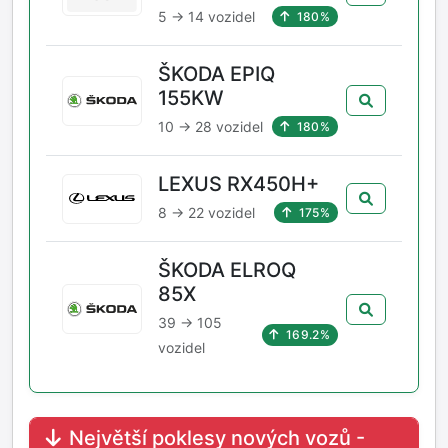
5 → 14 vozidel
180%
ŠKODA EPIQ
155KW
10 → 28 vozidel
180%
LEXUS RX450H+
8 → 22 vozidel
175%
ŠKODA ELROQ
85X
39 → 105
169.2%
vozidel
Největší poklesy nových vozů -