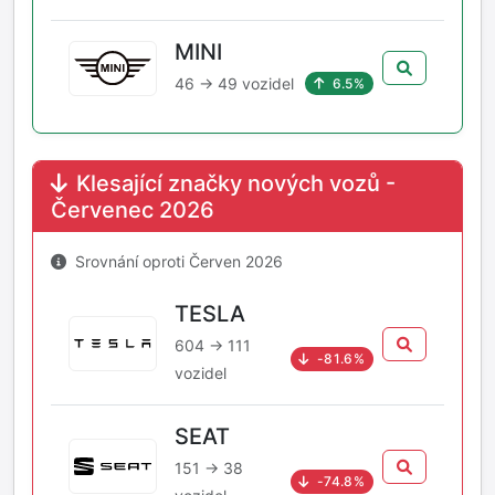
MINI
46 → 49 vozidel
6.5%
Klesající značky nových vozů -
Červenec 2026
Srovnání oproti Červen 2026
TESLA
604 → 111
-81.6%
vozidel
SEAT
151 → 38
-74.8%