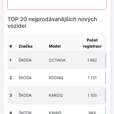
TOP 20 nejprodávanějších nových
vozidel
Počet
#
Značka
Model
registrací
1
ŠKODA
OCTAVIA
1 662
Det
2
ŠKODA
KODIAQ
1 131
Det
3
ŠKODA
KAROQ
1 103
Det
4
ŠKODA
KAMIQ
944