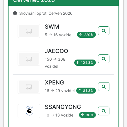
Červenec 2026
Srovnání oproti Červen 2026
SWM
5 → 16 vozidel
220%
JAECOO
150 → 308
105.3%
vozidel
XPENG
16 → 29 vozidel
81.3%
SSANGYONG
10 → 13 vozidel
30%