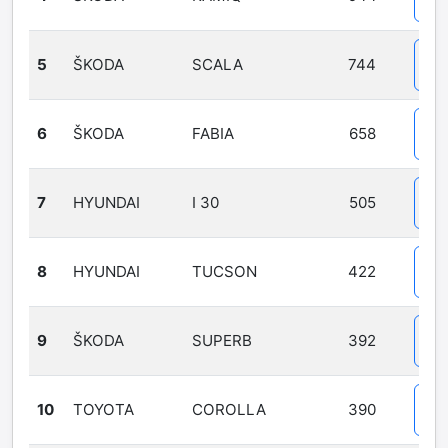
Det
5
ŠKODA
SCALA
744
Det
6
ŠKODA
FABIA
658
Det
7
HYUNDAI
I 30
505
Det
8
HYUNDAI
TUCSON
422
Det
9
ŠKODA
SUPERB
392
Det
10
TOYOTA
COROLLA
390
Det