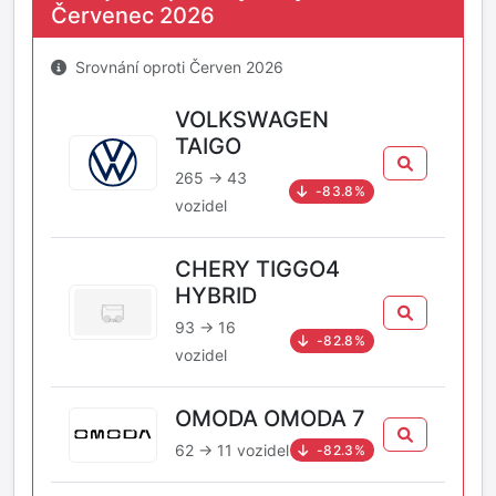
Červenec 2026
Srovnání oproti Červen 2026
VOLKSWAGEN
TAIGO
265 → 43
-83.8%
vozidel
CHERY TIGGO4
HYBRID
93 → 16
-82.8%
vozidel
OMODA OMODA 7
62 → 11 vozidel
-82.3%