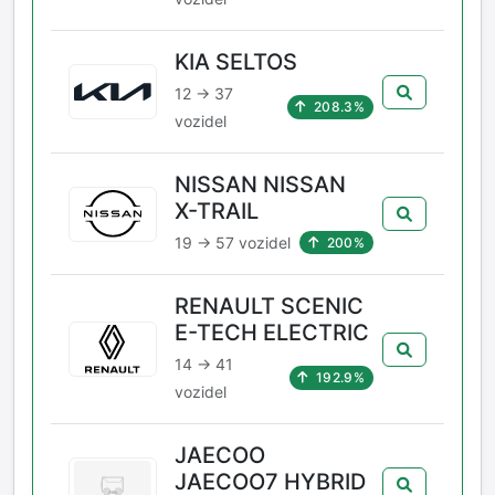
KIA SELTOS
12 → 37
208.3%
vozidel
NISSAN NISSAN
X-TRAIL
19 → 57 vozidel
200%
RENAULT SCENIC
E-TECH ELECTRIC
14 → 41
192.9%
vozidel
JAECOO
JAECOO7 HYBRID