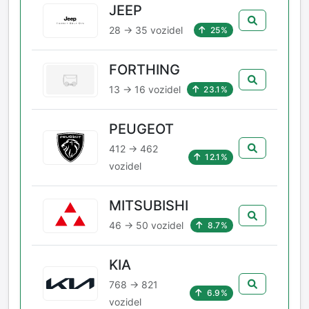
JEEP
28 → 35 vozidel
25%
FORTHING
13 → 16 vozidel
23.1%
PEUGEOT
412 → 462
12.1%
vozidel
MITSUBISHI
46 → 50 vozidel
8.7%
KIA
768 → 821
6.9%
vozidel