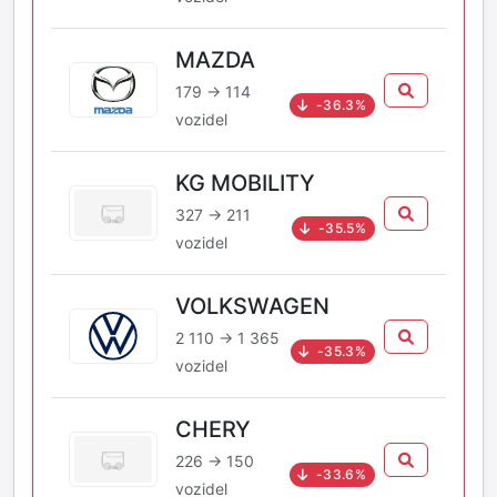
MAZDA
179 → 114
-36.3%
vozidel
KG MOBILITY
327 → 211
-35.5%
vozidel
VOLKSWAGEN
2 110 → 1 365
-35.3%
vozidel
CHERY
226 → 150
-33.6%
vozidel