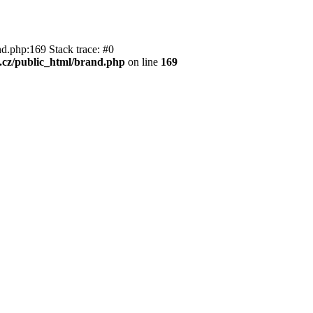
.php:169 Stack trace: #0
d.cz/public_html/brand.php
on line
169