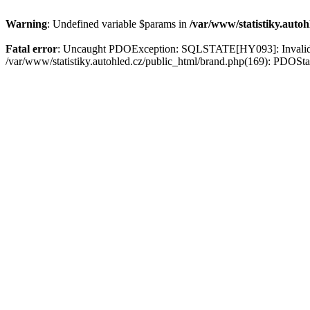
Warning
: Undefined variable $params in
/var/www/statistiky.auto
Fatal error
: Uncaught PDOException: SQLSTATE[HY093]: Invalid par
/var/www/statistiky.autohled.cz/public_html/brand.php(169): PDOSt