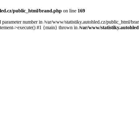
hled.cz/public_html/brand.php
on line
169
ameter number in /var/www/statistiky.autohled.cz/public_html/brand
atement->execute() #1 {main} thrown in
/var/www/statistiky.autohle