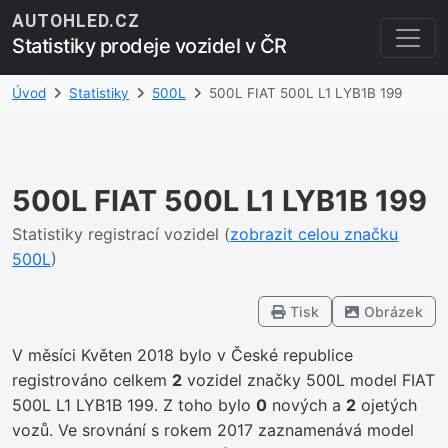
AUTOHLED.CZ
Statistiky prodeje vozidel v ČR
Úvod
Statistiky
500L
500L FIAT 500L L1 LYB1B 199
500L FIAT 500L L1 LYB1B 199
Statistiky registrací vozidel (
zobrazit celou značku
500L
)
Tisk
Obrázek
V měsíci Květen 2018 bylo v České republice
registrováno celkem
2
vozidel značky 500L model FIAT
500L L1 LYB1B 199. Z toho bylo
0
nových a
2
ojetých
vozů. Ve srovnání s rokem 2017 zaznamenává model