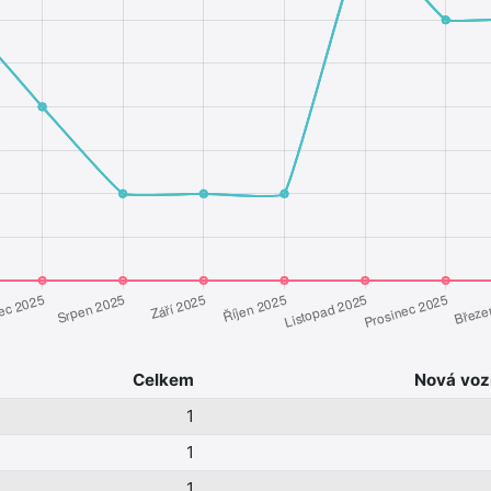
Celkem
Nová voz
1
1
1