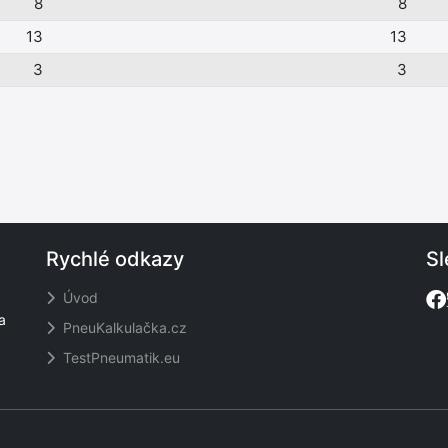
8
8
13
13
3
3
Rychlé odkazy
Sl
Úvod
a
PneuKalkulačka.cz
TestPneumatik.eu