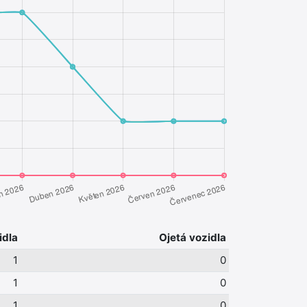
idla
Ojetá vozidla
1
0
1
0
1
0