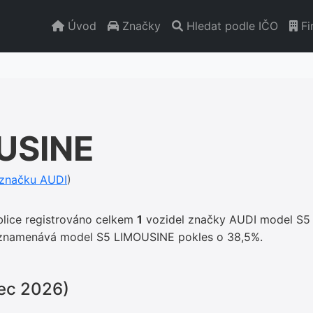
Úvod
Značky
Hledat podle IČO
Fi
USINE
 značku AUDI
)
blice registrováno celkem
1
vozidel značky AUDI model S5
zaznamenává model S5 LIMOUSINE pokles o 38,5%.
nec 2026)