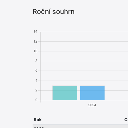
Roční souhrn
Rok
C