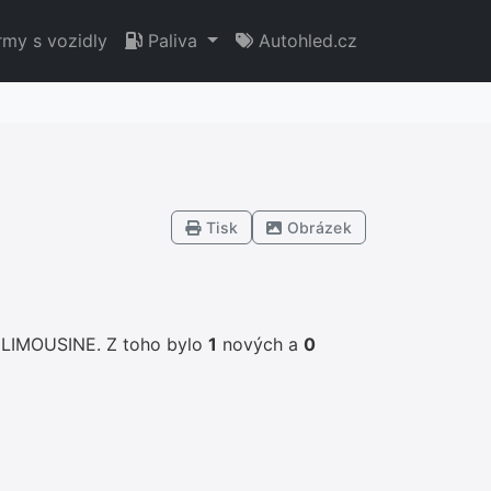
rmy s vozidly
Paliva
Autohled.cz
Tisk
Obrázek
 LIMOUSINE. Z toho bylo
1
nových a
0