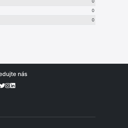
0
0
0
edujte nás