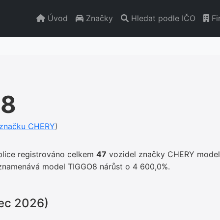
Úvod
Značky
Hledat podle IČO
Fi
O8
u značku CHERY
)
blice registrováno celkem
47
vozidel značky CHERY model
aznamenává model TIGGO8 nárůst o 4 600,0%.
nec 2026)