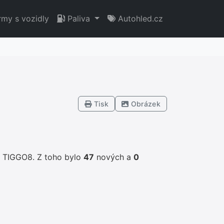
rmy s vozidly
Paliva
Autohled.cz
Tisk
Obrázek
 TIGGO8. Z toho bylo
47
nových a
0