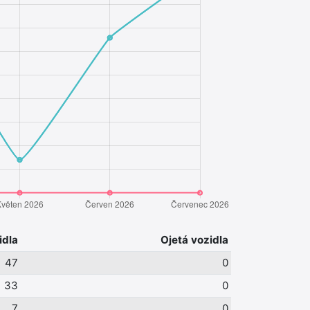
idla
Ojetá vozidla
47
0
33
0
7
0