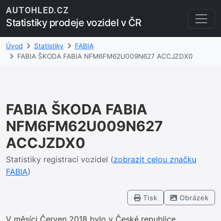
AUTOHLED.CZ
Statistiky prodeje vozidel v ČR
Úvod
Statistiky
FABIA
FABIA ŠKODA FABIA NFM6FM62U009N627 ACCJZDX0
FABIA ŠKODA FABIA
NFM6FM62U009N627
ACCJZDX0
Statistiky registrací vozidel (
zobrazit celou značku
FABIA
)
Tisk
Obrázek
V měsíci Červen 2018 bylo v České republice