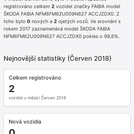
registrováno celkem
2
vozidel značky FABIA model
ŠKODA FABIA NFM6FM62U009N627 ACCJZDX0. Z
toho bylo
0
nových a
2
ojetých vozů. Ve srovnání s
rokem 2017 zaznamenává model ŠKODA FABIA
NFM6FM62U009N627 ACCJZDX0 pokles o 98,6%.
Nejnovější statistiky (Červen 2018)
Celkem registrováno
2
vozidel v měsíci Červen 2018
Nová vozidla
0