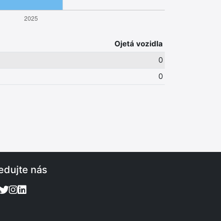
Ojetá vozidla
0
0
edujte nás