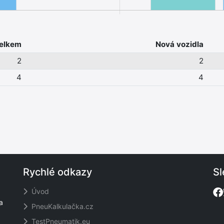
elkem
Nová vozidla
2
2
4
4
Rychlé odkazy
Sl
Úvod
a
PneuKalkulačka.cz
TestPneumatik.eu