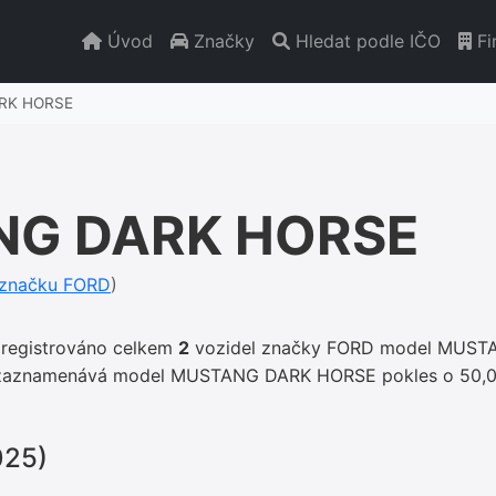
Úvod
Značky
Hledat podle IČO
Fi
RK HORSE
NG DARK HORSE
u značku FORD
)
 registrováno celkem
2
vozidel značky FORD model MUST
4 zaznamenává model MUSTANG DARK HORSE pokles o 50,
025)