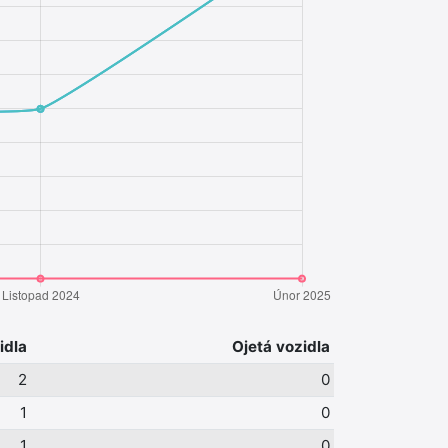
idla
Ojetá vozidla
2
0
1
0
1
0