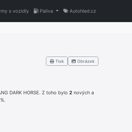
rmy s vozidly
Paliva
Autohled.cz
Tisk
Obrázek
ANG DARK HORSE. Z toho bylo
2
nových a
0%.