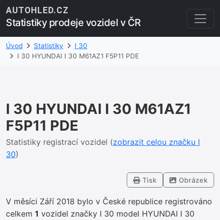
AUTOHLED.CZ
Statistiky prodeje vozidel v ČR
Úvod
Statistiky
I 30
I 30 HYUNDAI I 30 M61AZ1 F5P11 PDE
I 30 HYUNDAI I 30 M61AZ1
F5P11 PDE
Statistiky registrací vozidel (
zobrazit celou značku I
30
)
Tisk
Obrázek
V měsíci Září 2018 bylo v České republice registrováno
celkem
1
vozidel značky I 30 model HYUNDAI I 30