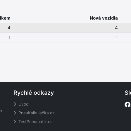
lkem
Nová vozidla
4
4
1
1
Rychlé odkazy
Sl
Úvod
a
PneuKalkulačka.cz
TestPneumatik.eu