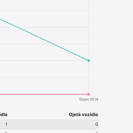
idla
Ojetá vozidla
1
0