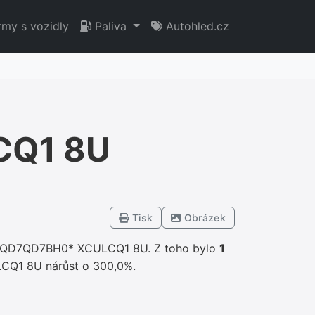
rmy s vozidly
Paliva
Autohled.cz
CQ1 8U
Tisk
Obrázek
3 QD7QD7BH0* XCULCQ1 8U. Z toho bylo
1
CQ1 8U nárůst o 300,0%.