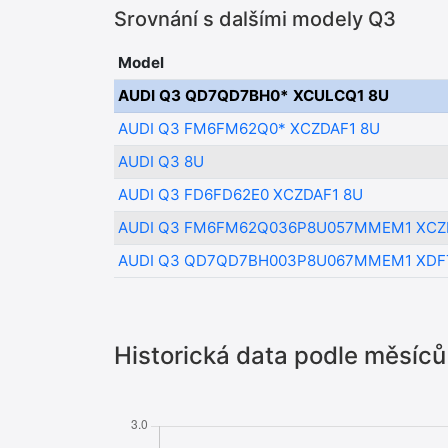
Srovnání s dalšími modely Q3
Model
AUDI Q3 QD7QD7BH0* XCULCQ1 8U
AUDI Q3 FM6FM62Q0* XCZDAF1 8U
AUDI Q3 8U
AUDI Q3 FD6FD62E0 XCZDAF1 8U
AUDI Q3 FM6FM62Q036P8U057MMEM1 XCZ
AUDI Q3 QD7QD7BH003P8U067MMEM1 XDF
Historická data podle měsíců