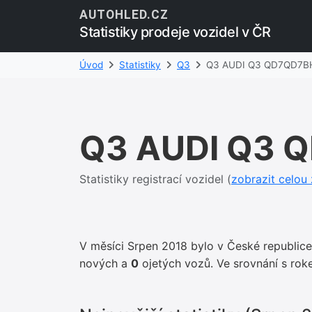
AUTOHLED.CZ
Statistiky prodeje vozidel v ČR
Úvod
Statistiky
Q3
Q3 AUDI Q3 QD7QD7B
Q3 AUDI Q3 
Statistiky registrací vozidel (
zobrazit celou
V měsíci Srpen 2018 bylo v České republic
nových a
0
ojetých vozů. Ve srovnání s 