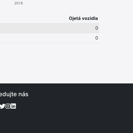
Ojetá vozidla
0
0
edujte nás