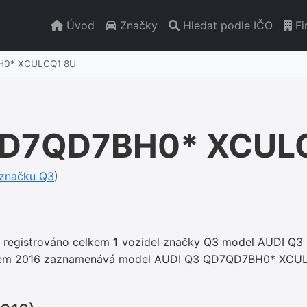
Úvod
Značky
Hledat podle IČO
Fi
H0* XCULCQ1 8U
QD7QD7BH0* XCUL
 značku Q3
)
e registrováno celkem
1
vozidel značky Q3 model AUDI Q
rokem 2016 zaznamenává model AUDI Q3 QD7QD7BH0* XCUL