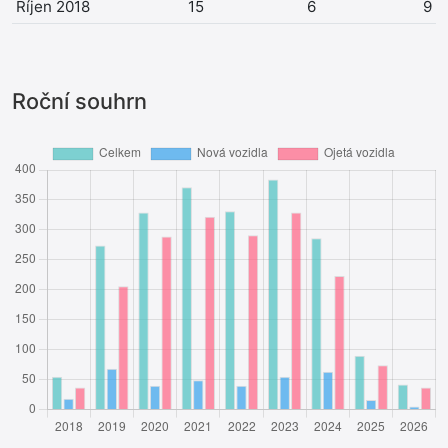
Říjen 2018
15
6
9
Roční souhrn