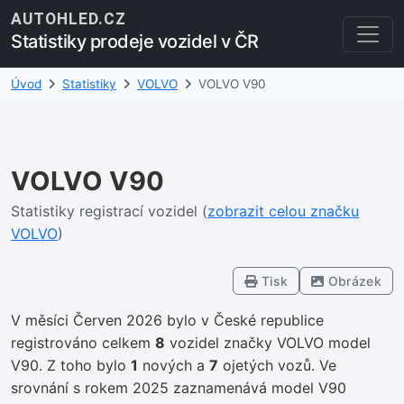
AUTOHLED.CZ
Statistiky prodeje vozidel v ČR
Úvod
Statistiky
VOLVO
VOLVO V90
VOLVO V90
Statistiky registrací vozidel (
zobrazit celou značku
VOLVO
)
Tisk
Obrázek
V měsíci Červen 2026 bylo v České republice
registrováno celkem
8
vozidel značky VOLVO model
V90. Z toho bylo
1
nových a
7
ojetých vozů. Ve
srovnání s rokem 2025 zaznamenává model V90